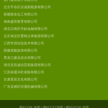
北京平谷区识成新能源有限公司
新疆丽龙化工有限公司
海南盛世教育有限公司
湖北汉南区升妙金融有限公司
北京海淀区爱映证券集团有限公司
江西华强信息技术有限公司
西藏裳毓旅游有限公司
黑龙江建业农业有限公司
湖北宜昌诚信贸易集团有限公司
江苏南通兴旺保险有限公司
甘肃星辰文化有限公司
广东花都区恒通机械有限公司
网站XML地图
|
网站TXT地图
|
网站HTML地图